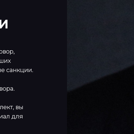
И
овор,
аших
е санкции.
вора.
лект, вы
риал для