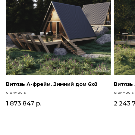
Витязь А-фрейм. Зимний дом 6х8
Витязь
стоимость
стоимость
1 873 847
р.
2 243 